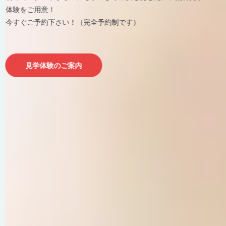
痩せたい、鍛えたい、健康になりたい、
痩せたい、鍛えたい、健
ーツクラブ牛久は初めての方へのサポートが充実！だから初
スポーツクラブ牛久は初めての方へのサポートが充実！だか
気のレッスンが無料でご参加いただけま
体験をご用意！
今すぐスポーツクラブ牛久でフィットネ
今すぐスポーツクラブ牛
でも安心してトレーニングできます。
心者でも安心してトレーニングできます。
今すぐご予約下さい！（完全予約制です）
う！
う！
分分析や身体のゆがみも測定できます！
体成分分析や身体のゆがみも測定できます！
見学体験のご案内
ご入会案内
ご入会案内
見