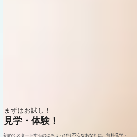
START FITNESS!
STAR
だけじゃない！
まずはお試し！
スポーツクラブ牛久で
スポー
も無料でご用意！
安心サポートも無料でご用
オも楽しめる！
見学・体験！
ト!
ト!
サポートシステム
安心サポートシステム
週70本以上の楽しいレッスンもご用意！
初めてスタートするのにちょっぴり不安なあなたに、無料見学・